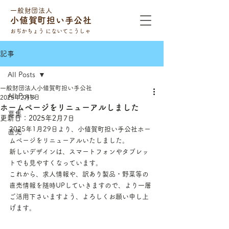
一般財団法人
小値賀町担い手公社
おぢかちょう にないてこうしゃ
記事
All Posts
一般財団法人小値賀町担い手公社
All Posts
2025年2月5日
ホームページをリニューアルしました
募集
更新日：
2025年2月7日
2025年1月29日より、小値賀町担い手公社ホー
直売
ムページをリニューアルいたしました。
新しいデザインは、スマートフォンやタブレッ
トでも見やすくなっています。
これから、求人情報や、訳あり製品・野菜等の
直売情報を随時UPしていきますので、より一層
ご活用下さいますよう、よろしくお願い申し上
げます。